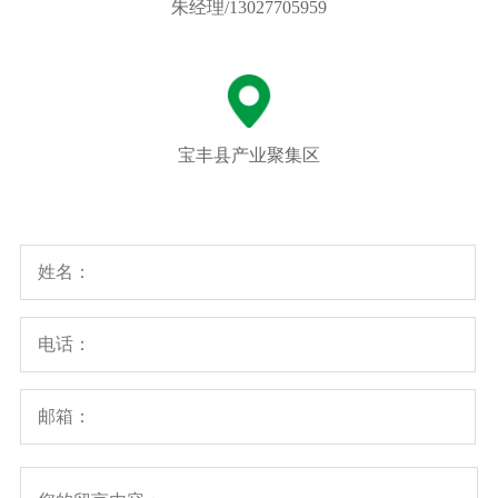
朱经理/13027705959
宝丰县产业聚集区