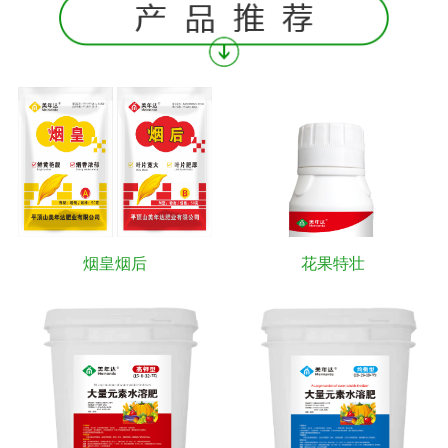
烟皇烟后
花果特壮