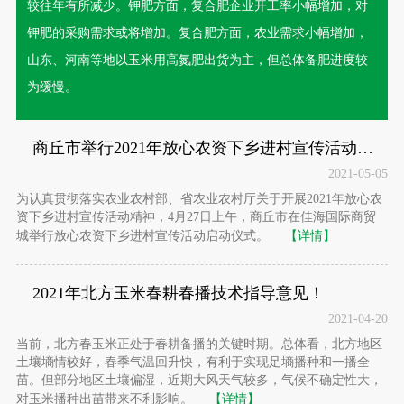
较往年有所减少。钾肥方面，复合肥企业开工率小幅增加，对
钾肥的采购需求或将增加。复合肥方面，农业需求小幅增加，
山东、河南等地以玉米用高氮肥出货为主，但总体备肥进度较
为缓慢。
商丘市举行2021年放心农资下乡进村宣传活动启动仪式
2021-05-05
为认真贯彻落实农业农村部、省农业农村厅关于开展2021年放心农
资下乡进村宣传活动精神，4月27日上午，商丘市在佳海国际商贸
城举行放心农资下乡进村宣传活动启动仪式。
【详情】
2021年北方玉米春耕春播技术指导意见！
2021-04-20
当前，北方春玉米正处于春耕备播的关键时期。总体看，北方地区
土壤墒情较好，春季气温回升快，有利于实现足墒播种和一播全
苗。但部分地区土壤偏湿，近期大风天气较多，气候不确定性大，
对玉米播种出苗带来不利影响。
【详情】