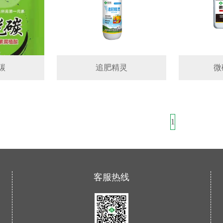
碳
追肥精灵
微
1
客服热线